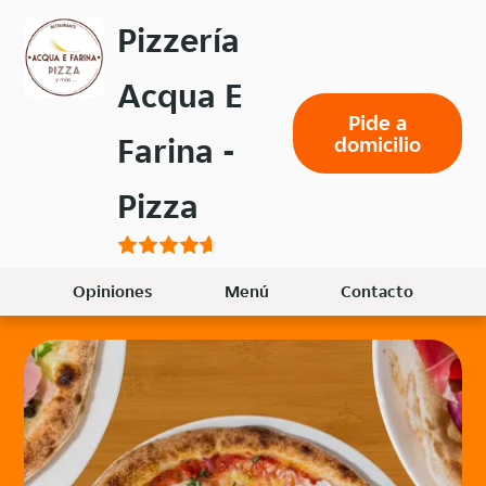
Volver
Pizzería
al
menú
Acqua E
principal
Pide a
Farina -
domicilio
Pizza
Opiniones
Menú
Contacto